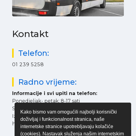
Kontakt
Telefon:
01 239 5258
Radno vrijeme:
Informacije i svi upiti na telefon:
Ponedjeljak- petak: 8-17 sati
Subota: 8-13 sati
Kako bismo vam omogućili najbolji korisnički
Izvan toga vremena zvati
ISKLJUČIVO
za
doživljaj i funkcionalnost stranica, naše
hitne intervencije.
internetske stranice upotrebljavaju kolačiće
(cookies). Nastavak služenja našim internetskim