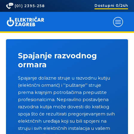
Dostupni 0/24h
(01) 2395-258
Spajanje razvodnog
ormara
Spajanje dolazne struje u razvodnu kutiju
(električni ormarić) i ''puštanje'' struje
prema krajnjim potrošačima prepustite
profesionalcima. Nepravilno postavljena
razvodna kutija može dovesti do kratkog
spoja što će rezultirati pregorijevanjem svih
električnih uređaja koji su bili spojeni na
struju i svih električnih instalacija u vašem