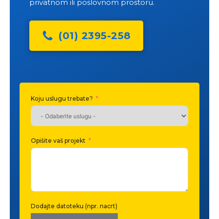
privatnom ili poslovnom prostoru.
(01) 2395-258
Koju uslugu trebate?
Ime i prez
Adresa na
Opišite vaš projekt
Email
Dodajte datoteku (npr. nacrt)