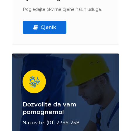
Pogledajte okvirne cijene naših usluga.
Cjenik
Dozvolite da vam
pomognemo!
Nazovite: (01) 2395-258